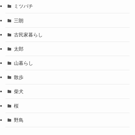
ミツバチ
三朗
古民家暮らし
太郎
山暮らし
散歩
柴犬
桜
野鳥