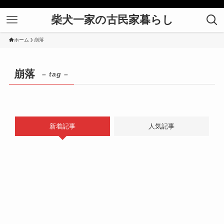
柴犬一家の古民家暮らし
ホーム
崩落
崩落
– tag –
新着記事
人気記事