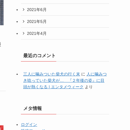
2021年6月
2021年5月
2021年4月
漫
最近のコメント
三人に噛みついた柴犬の行く末
に
人に噛みつ
き唸っていた柴犬が… 『２年後の姿』に目
頭が熱くなる | エンタメウィーク
より
メタ情報
ログイン
鳥