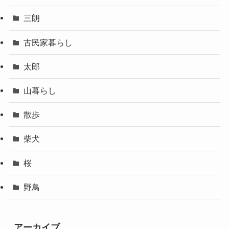
三朗
古民家暮らし
太郎
山暮らし
散歩
柴犬
桜
野鳥
アーカイブ