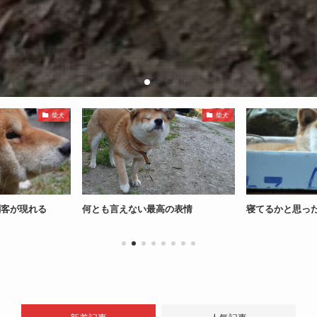
柴犬
柴犬
刺客が現れる
何とも言えない最高の表情
寝てるかと思っ