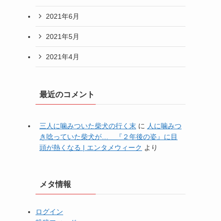
2021年6月
2021年5月
2021年4月
最近のコメント
三人に噛みついた柴犬の行く末
に
人に噛みつ
き唸っていた柴犬が… 『２年後の姿』に目
頭が熱くなる | エンタメウィーク
より
メタ情報
ログイン