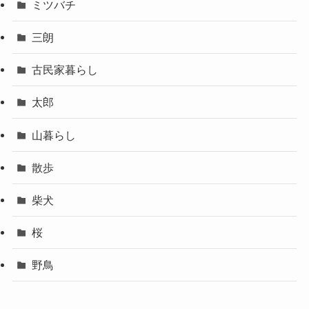
ミツバチ
三朗
古民家暮らし
太郎
山暮らし
散歩
柴犬
桜
野鳥