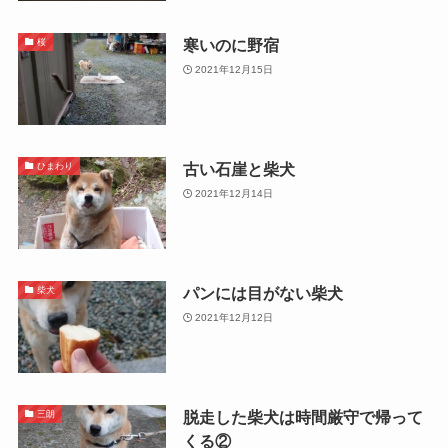
寒いのに野宿
桜
2021年12月15日
古い石崖と柴犬
ひまわり
2021年12月14日
パンには目がない柴犬
柴犬
2021年12月12日
脱走した柴犬は時間厳守で帰って
三朗
くる②