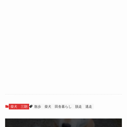
柴犬
三朗
散歩
柴犬
田舎暮らし
脱走
逃走