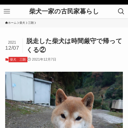
柴犬一家の古民家暮らし
ホーム
柴犬
三朗
脱走した柴犬は時間厳守で帰って
2021
12/07
くる②
2021年12月7日
柴犬
三朗