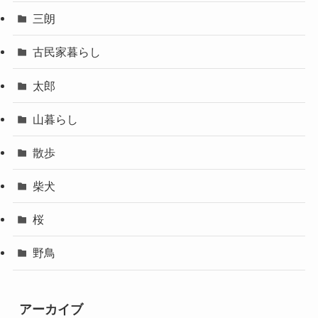
三朗
古民家暮らし
太郎
山暮らし
散歩
柴犬
桜
野鳥
アーカイブ