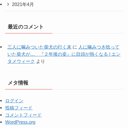
2021年4月
最近のコメント
三人に噛みついた柴犬の行く末
に
人に噛みつき唸って
いた柴犬が… 『２年後の姿』に目頭が熱くなる | エン
タメウィーク
より
メタ情報
ログイン
投稿フィード
コメントフィード
WordPress.org