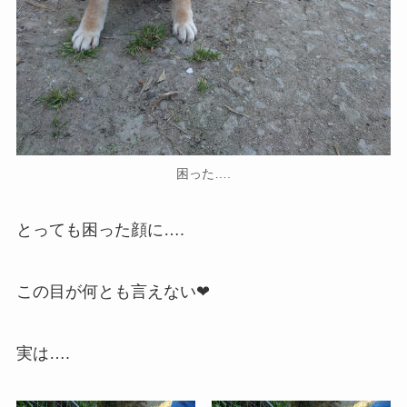
困った….
とっても困った顔に….
この目が何とも言えない❤
実は….