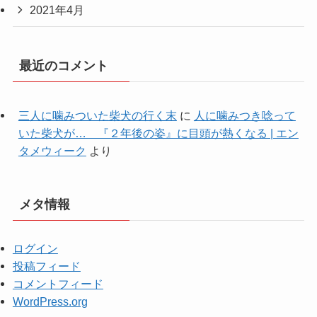
2021年4月
最近のコメント
三人に噛みついた柴犬の行く末
に
人に噛みつき唸って
いた柴犬が… 『２年後の姿』に目頭が熱くなる | エン
タメウィーク
より
メタ情報
ログイン
投稿フィード
コメントフィード
WordPress.org