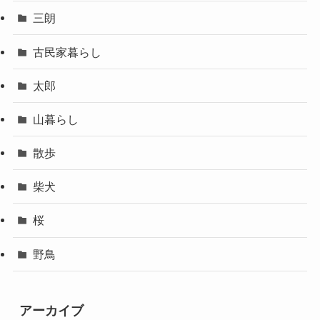
三朗
古民家暮らし
太郎
山暮らし
散歩
柴犬
桜
野鳥
アーカイブ