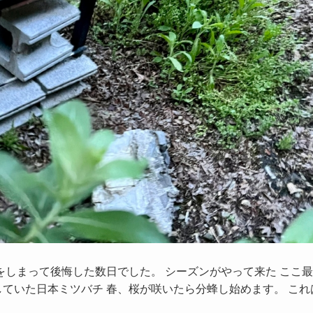
たつをしまって後悔した数日でした。 シーズンがやって来た ここ最
ていた日本ミツバチ 春、桜が咲いたら分蜂し始めます。 これ