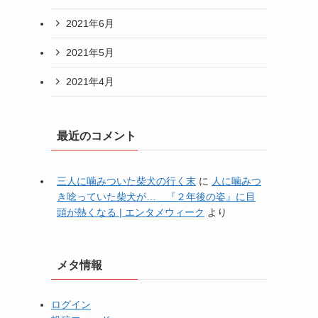
2021年6月
2021年5月
2021年4月
最近のコメント
三人に噛みついた柴犬の行く末
に
人に噛みつ
き唸っていた柴犬が… 『２年後の姿』に目
頭が熱くなる | エンタメウィーク
より
メタ情報
ログイン