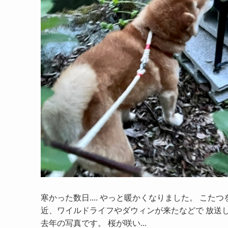
寒かった数日.... やっと暖かくなりました。 こ
近、ワイルドライフやダウィンが来たなどで 放送し
去年の写真です。 桜が咲い...