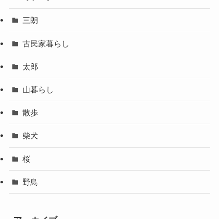
三朗
古民家暮らし
太郎
山暮らし
散歩
柴犬
桜
野鳥