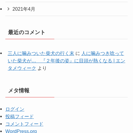
2021年4月
最近のコメント
三人に噛みついた柴犬の行く末
に
人に噛みつき唸って
いた柴犬が… 『２年後の姿』に目頭が熱くなる | エン
タメウィーク
より
メタ情報
ログイン
投稿フィード
コメントフィード
WordPress.org