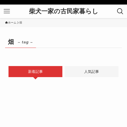
柴犬一家の古民家暮らし
ホーム
畑
畑
– tag –
新着記事
人気記事