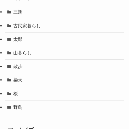
三朗
古民家暮らし
太郎
山暮らし
散歩
柴犬
桜
野鳥