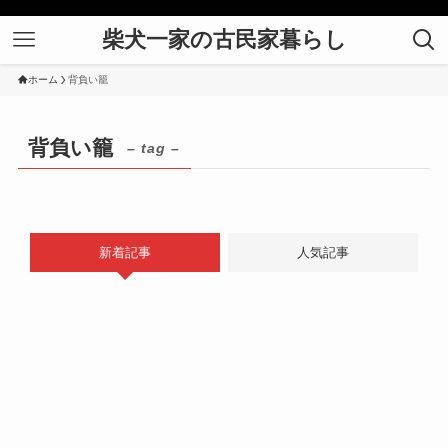
柴犬一家の古民家暮らし
ホーム
背負い籠
背負い籠
– tag –
新着記事
人気記事