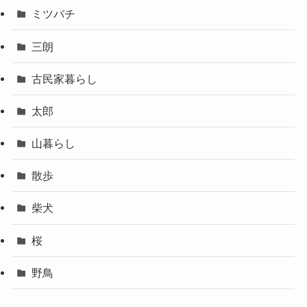
ミツバチ
三朗
古民家暮らし
太郎
山暮らし
散歩
柴犬
桜
野鳥