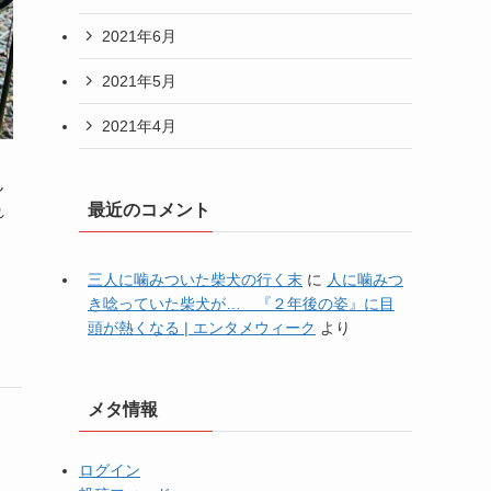
2021年6月
2021年5月
2021年4月
ん
最近のコメント
れ
三人に噛みついた柴犬の行く末
に
人に噛みつ
き唸っていた柴犬が… 『２年後の姿』に目
頭が熱くなる | エンタメウィーク
より
メタ情報
ログイン