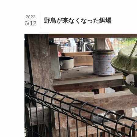
2022
野鳥が来なくなった餌場
6/12