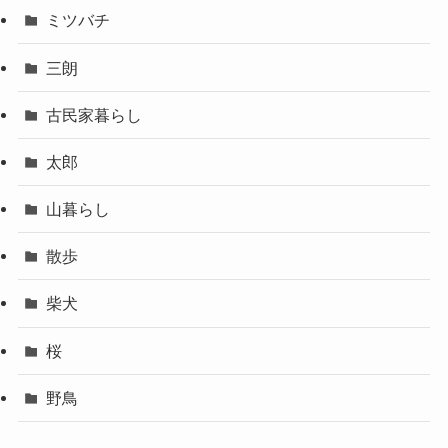
ミツバチ
三朗
古民家暮らし
太郎
山暮らし
散歩
柴犬
桜
野鳥