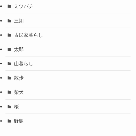
ミツバチ
三朗
古民家暮らし
太郎
山暮らし
散歩
柴犬
桜
野鳥