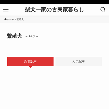
柴犬一家の古民家暮らし
ホーム
繫殖犬
繫殖犬
– tag –
新着記事
人気記事