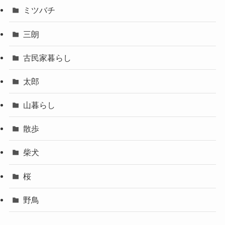
ミツバチ
三朗
古民家暮らし
太郎
山暮らし
散歩
柴犬
桜
野鳥