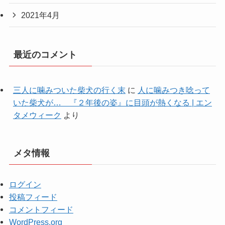
2021年4月
最近のコメント
三人に噛みついた柴犬の行く末
に
人に噛みつき唸って
いた柴犬が… 『２年後の姿』に目頭が熱くなる | エン
タメウィーク
より
メタ情報
ログイン
投稿フィード
コメントフィード
WordPress.org