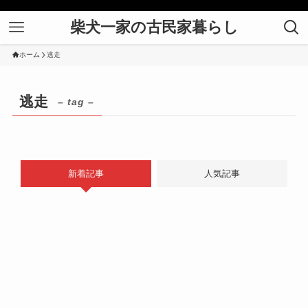
柴犬一家の古民家暮らし
ホーム
逃走
逃走
– tag –
新着記事
人気記事