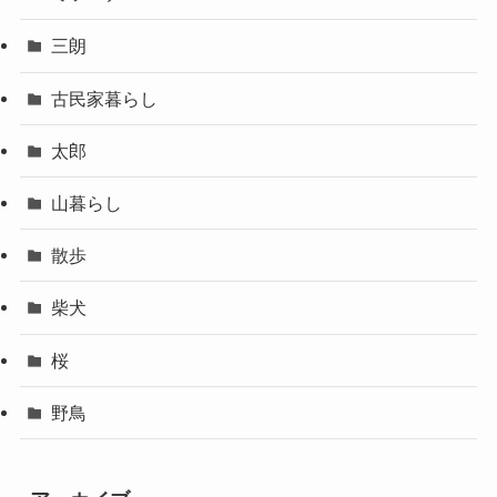
三朗
古民家暮らし
太郎
山暮らし
散歩
柴犬
桜
野鳥