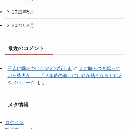
2021年5月
2021年4月
最近のコメント
三人に噛みついた柴犬の行く末
に
人に噛みつき唸って
いた柴犬が… 『２年後の姿』に目頭が熱くなる | エン
タメウィーク
より
メタ情報
ログイン