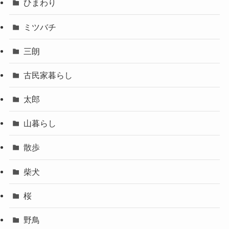
ひまわり
ミツバチ
三朗
古民家暮らし
太郎
山暮らし
散歩
柴犬
桜
野鳥