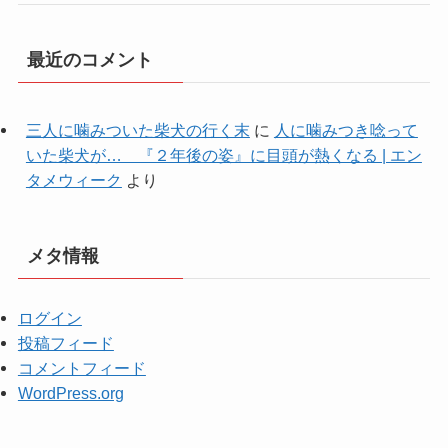
最近のコメント
三人に噛みついた柴犬の行く末
に
人に噛みつき唸って
いた柴犬が… 『２年後の姿』に目頭が熱くなる | エン
タメウィーク
より
メタ情報
ログイン
投稿フィード
コメントフィード
WordPress.org