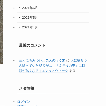
2021年6月
2021年5月
2021年4月
最近のコメント
三人に噛みついた柴犬の行く末
に
人に噛みつ
き唸っていた柴犬が… 『２年後の姿』に目
頭が熱くなる | エンタメウィーク
より
メタ情報
ログイン