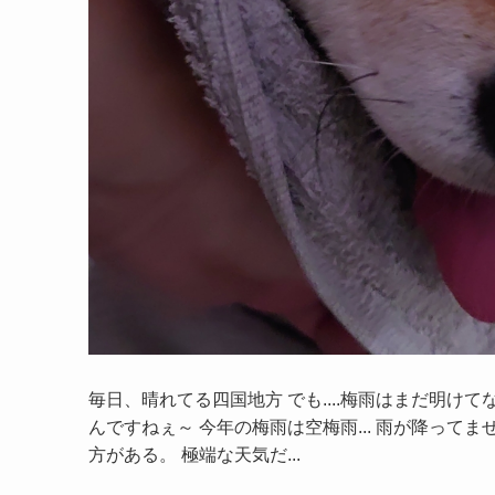
毎日、晴れてる四国地方 でも....梅雨はまだ明け
んですねぇ～ 今年の梅雨は空梅雨... 雨が降って
方がある。 極端な天気だ...