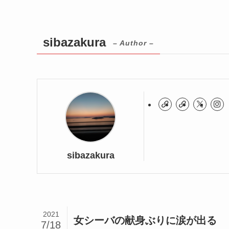
sibazakura
– Author –
sibazakura
2021
女シーバの献身ぶりに涙が出る
7/18