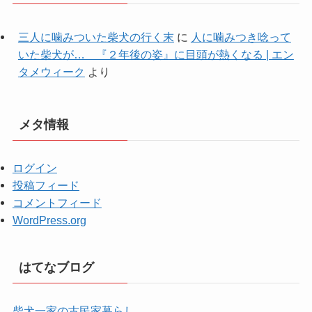
三人に噛みついた柴犬の行く末
に
人に噛みつき唸って
いた柴犬が… 『２年後の姿』に目頭が熱くなる | エン
タメウィーク
より
メタ情報
ログイン
投稿フィード
コメントフィード
WordPress.org
はてなブログ
柴犬一家の古民家暮らし