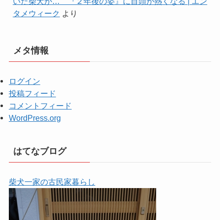
いた柴犬が… 『２年後の姿』に目頭が熱くなる | エン
タメウィーク
より
メタ情報
ログイン
投稿フィード
コメントフィード
WordPress.org
はてなブログ
柴犬一家の古民家暮らし