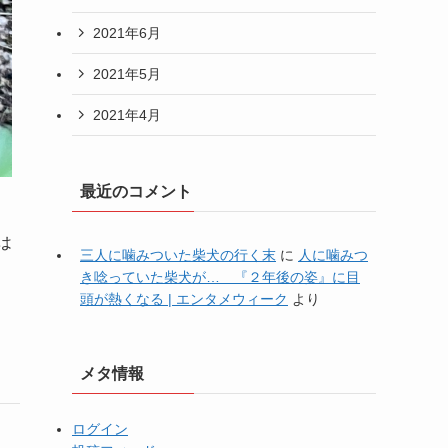
2021年6月
2021年5月
2021年4月
最近のコメント
は
三人に噛みついた柴犬の行く末
に
人に噛みつ
き唸っていた柴犬が… 『２年後の姿』に目
頭が熱くなる | エンタメウィーク
より
メタ情報
ログイン