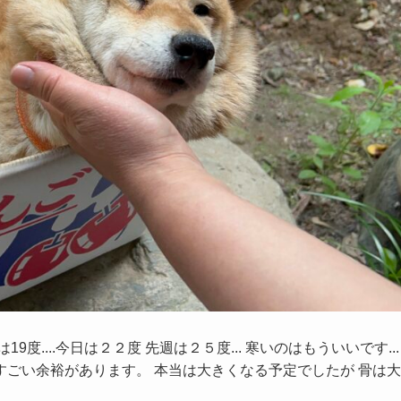
19度....今日は２２度 先週は２５度... 寒いのはもういいです...
すごい余裕があります。 本当は大きくなる予定でしたが 骨は大