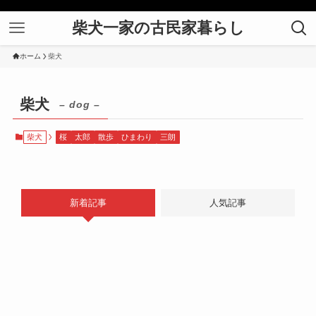
柴犬一家の古民家暮らし
ホーム
柴犬
柴犬
– dog –
柴犬
桜
太郎
散歩
ひまわり
三朗
新着記事
人気記事