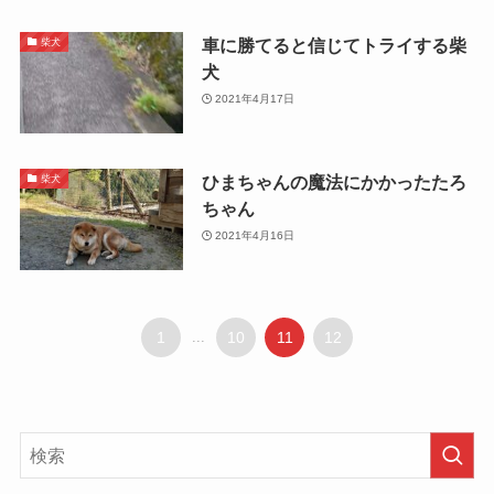
車に勝てると信じてトライする柴
柴犬
犬
2021年4月17日
ひまちゃんの魔法にかかったたろ
柴犬
ちゃん
2021年4月16日
1
...
10
11
12