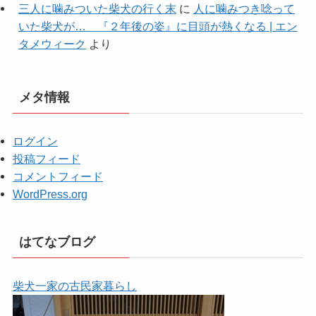
三人に噛みついた柴犬の行く末
に
人に噛みつき唸って
いた柴犬が… 『２年後の姿』に目頭が熱くなる | エン
タメウィーク
より
メタ情報
ログイン
投稿フィード
コメントフィード
WordPress.org
はてなブログ
柴犬一家の古民家暮らし