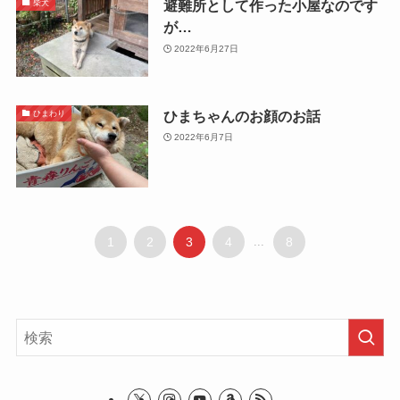
避難所として作った小屋なのです
柴犬
が…
2022年6月27日
ひまちゃんのお顔のお話
ひまわり
2022年6月7日
1
2
3
4
...
8