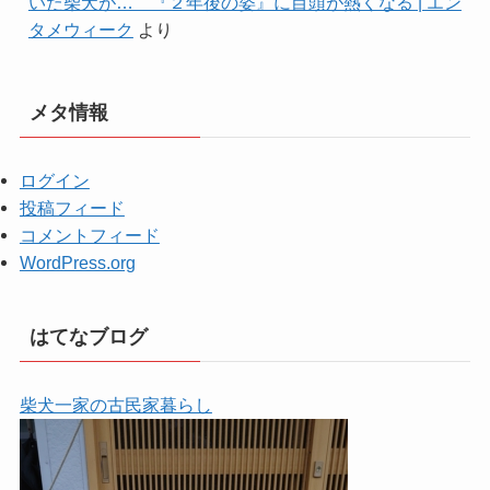
いた柴犬が… 『２年後の姿』に目頭が熱くなる | エン
タメウィーク
より
メタ情報
ログイン
投稿フィード
コメントフィード
WordPress.org
はてなブログ
柴犬一家の古民家暮らし