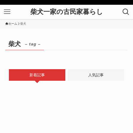
柴犬一家の古民家暮らし
ホーム
柴犬
柴犬
– tag –
新着記事
人気記事